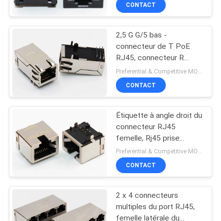
courriers
CONTACT
CONTRÔLE
2,5 G G/5 bas -
DE
30
connecteur de T PoE
QUALITÉ
RJ45, connecteur R
profil bas rj45
femelle/d'Ethernet
Preferential & Competitive MOQ:3000
entrée
CONTACTEZ-
CONTACT
NOUS
Étiquette à angle droit du
connecteur RJ45
DEMANDEZ
femelle, Rj45 prise
16
femelle RoHS conforme
UNE
Preferential & Competitive MOQ:3000
Carte PCB Rj45
CONTACT
CITATION
Jack
2 x 4 connecteurs
PLAN
multiples du port RJ45,
DU
femelle latérale du