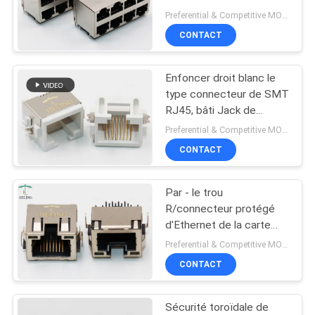
connecteur RJ45
Preferential & Competitive MOQ:3000
SITE
d'entrée de 90 degrés
CONTACT
11
POLITIQUE
Enfoncer droit blanc le
rj45 100base t
EN
type connecteur de SMT
MATIÈRE
RJ45, bâti Jack de
surface de 8P8C RJ45
Preferential & Competitive MOQ:1000
DE
CONTACT
PROTECTION
DE
Par - le trou
12
LA
R/connecteur protégé
d'Ethernet de la carte
VIE
1000Base T RJ45
PCB RJ45 Jack avec
Preferential & Competitive MOQ:2000
PRIVÉE
des étiquettes d'IEM
CONTACT
Sécurité toroïdale de