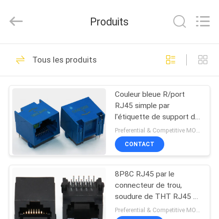
Heling
Electronic
Co.,
Produits
Ltd..
All
Rights
Reserved.
MAISON
Developed
118
by
Tous les produits
ECER
connecteur rj45
PRODUITS
femelle
Couleur bleue R/port
RJ45 simple par
AU
l'étiquette de support de
SUJET
trou vers le haut de
Preferential & Competitive MOQ:1000
l'indicateur simple de
DE
CONTACT
LED
13
NOUS
magnetics intégré
8P8C RJ45 par le
connecteur de trou,
VISITE
rj45
soudure de THT RJ45 à
angle droit avec des
D'USINE
Preferential & Competitive MOQ:3000