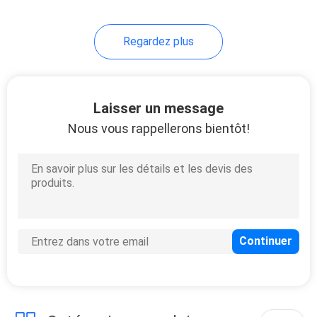
21
Regardez plus
Port RJ45 simple
Laisser un message
Nous vous rappellerons bientôt!
40
connecteurs
multiples du port
rj45