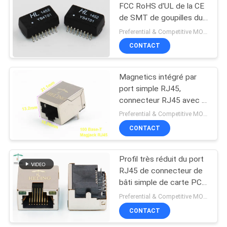
FCC RoHS d'UL de la CE
de SMT de goupilles du
22
transformateur 16 de
Preferential & Competitive MOQ:4000
LAN d'Ethernet de
CONTACT
RJ45 vertical Jack
bobine
Magnetics intégré par
port simple RJ45,
connecteur RJ45 avec le
Magnetics intégré
Preferential & Competitive MOQ:3000
CONTACT
27
Connecteur RJ45 à
Profil très réduit du port
RJ45 de connecteur de
angle droit
bâti simple de carte PCB
avec la LED alignée
Preferential & Competitive MOQ:1000
CONTACT